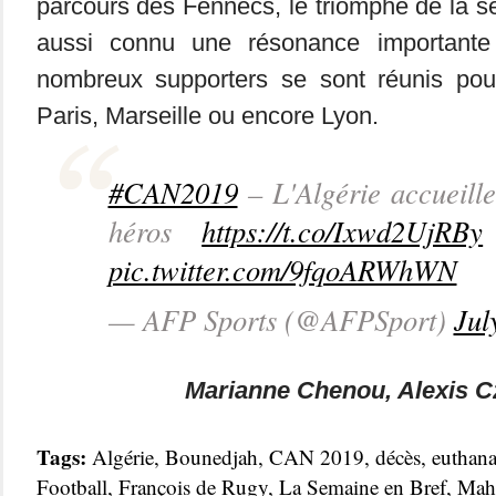
parcours des Fennecs, le triomphe de la sé
aussi connu une résonance important
nombreux supporters se sont réunis pour 
Paris, Marseille ou encore Lyon.
#CAN2019
– L'Algérie accueille
héros
https://t.co/Ixwd2UjRBy
pic.twitter.com/9fqoARWhWN
— AFP Sports (@AFPSport)
Jul
Marianne Chenou, Alexis Cz
Tags:
Algérie
,
Bounedjah
,
CAN 2019
,
décès
,
euthana
Football
,
François de Rugy
,
La Semaine en Bref
,
Mah