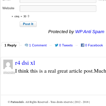
Website
×
cinq
=
30
Protected by
WP Anti Spam
1 Reply
1 Comment
0 Tweets
0 Facebook
r4 dsi xl
I think this is a real great article post.Mu
répondre
©
ParlonsInfo
. All Rights Reserved - Tous droits réservés | 2012 - 2018 |