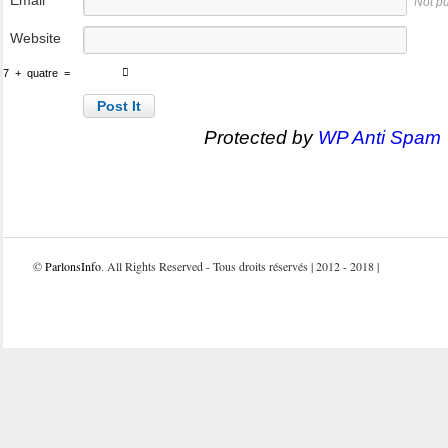
Email
Not p
Website
7
+
quatre
=
Protected by
WP Anti Spam
©
ParlonsInfo
. All Rights Reserved - Tous droits réservés | 2012 - 2018 |